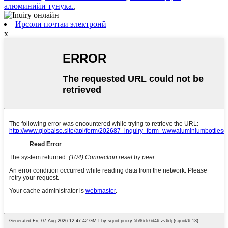
алюминийи тунука.
,
Ирсоли почтаи электронӣ
x