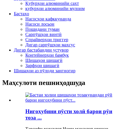
Қубурҳои алюминийи сахт
қубурҳои алюминийи мулоим
Бастаҳо
Насосҳои кафккунанда
Насоси лосьон
Пошидани туман
Сарпӯшҳои винтӣ
Спрайверҳои триггер
Дигар сарпӯшҳои махсус
Дигар бастабандии устувор
Контейнерҳои бамбук
Шишаҳои шишагӣ
Зарфҳои шишагӣ
Шишаҳои аз пӯлоди зангногир
Маҳсулоти пешниҳодшуда
Нигоҳубини пӯсти холӣ барои рӯи
тоза ...
Тавсифи маҳсулот Номи маҳсулот шишаи