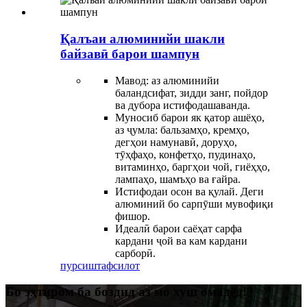
Қалъаи алюминийи шакли
байзавӣ барои шампун
Мавод: аз алюминийи
баландсифат, зидди занг, пойдор
ва дубора истифодашаванда.
Муносиб барои як қатор ашёҳо,
аз ҷумла: бальзамҳо, кремҳо,
дегҳои намунавӣ, доруҳо,
тӯҳфаҳо, конфетҳо, пудинаҳо,
витаминҳо, баргҳои чой, гиёҳҳо,
лампаҳо, шамъҳо ва ғайра.
Истифодаи осон ва қулай. Деги
алюминий бо сарпӯши мувофиқи
фишор.
Идеалӣ барои саёҳат сарфа
кардани ҷой ва кам кардани
сарборӣ.
пурсиш
тафсилот
Бо эҳтиром ба боздид аз мо хуш омадед!