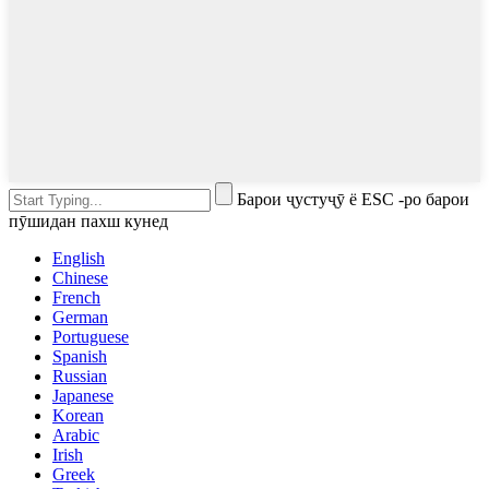
Барои ҷустуҷӯ ё ESC -ро барои
пӯшидан пахш кунед
English
Chinese
French
German
Portuguese
Spanish
Russian
Japanese
Korean
Arabic
Irish
Greek