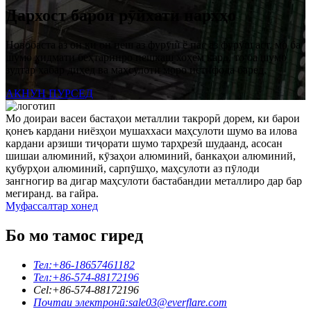
Дархост барои рӯйхати нархҳо
Новобаста аз он ки он пеш аз фурӯш ё пас аз фурӯш аст, мо ба
шумо хидмати беҳтаринро пешкаш хоҳем кард, то ба шумо
зудтар хабар диҳед ва маҳсулоти моро истифода баред.
АКНУН ПУРСЕД
Мо доираи васеи бастаҳои металлии такрорӣ дорем, ки барои
қонеъ кардани ниёзҳои мушаххаси маҳсулоти шумо ва илова
кардани арзиши тиҷорати шумо тарҳрезӣ шудаанд, асосан
шишаи алюминий, кӯзаҳои алюминий, банкаҳои алюминий,
қубурҳои алюминий, сарпӯшҳо, маҳсулоти аз пӯлоди
зангногир ва дигар маҳсулоти бастабандии металлиро дар бар
мегиранд. ва гайра.
Муфассалтар хонед
Бо мо тамос гиред
Тел:
+86-18657461182
Тел:
+86-574-88172196
Cel:
+86-574-88172196
Почтаи электронӣ:
sale03@everflare.com