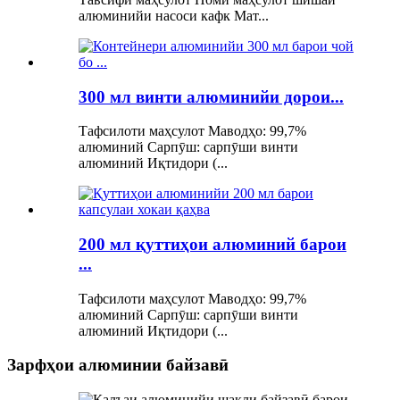
алюминийи насоси кафк Мат...
300 мл винти алюминийи дорои...
Тафсилоти маҳсулот Маводҳо: 99,7%
алюминий Сарпӯш: сарпӯши винти
алюминий Иқтидори (...
200 мл қуттиҳои алюминий барои
...
Тафсилоти маҳсулот Маводҳо: 99,7%
алюминий Сарпӯш: сарпӯши винти
алюминий Иқтидори (...
Зарфҳои алюминии байзавӣ