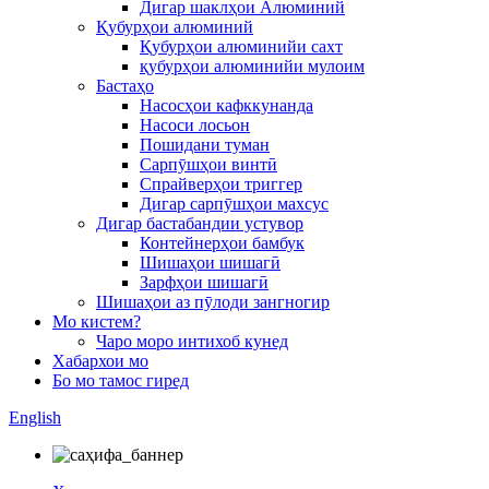
Дигар шаклҳои Алюминий
Қубурҳои алюминий
Қубурҳои алюминийи сахт
қубурҳои алюминийи мулоим
Бастаҳо
Насосҳои кафккунанда
Насоси лосьон
Пошидани туман
Сарпӯшҳои винтӣ
Спрайверҳои триггер
Дигар сарпӯшҳои махсус
Дигар бастабандии устувор
Контейнерҳои бамбук
Шишаҳои шишагӣ
Зарфҳои шишагӣ
Шишаҳои аз пӯлоди зангногир
Мо кистем?
Чаро моро интихоб кунед
Хабархои мо
Бо мо тамос гиред
English