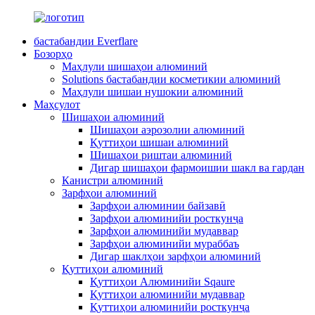
бастабандии Everflare
Бозорҳо
Маҳлули шишаҳои алюминий
Solutions бастабандии косметикии алюминий
Маҳлули шишаи нушокии алюминий
Маҳсулот
Шишаҳои алюминий
Шишаҳои аэрозолии алюминий
Қуттиҳои шишаи алюминий
Шишаҳои риштаи алюминий
Дигар шишаҳои фармоишии шакл ва гардан
Канистри алюминий
Зарфҳои алюминий
Зарфҳои алюминии байзавӣ
Зарфҳои алюминийи росткунҷа
Зарфҳои алюминийи мудаввар
Зарфҳои алюминийи мураббаъ
Дигар шаклҳои зарфҳои алюминий
Қуттиҳои алюминий
Қуттиҳои Алюминийи Sqaure
Қуттиҳои алюминийи мудаввар
Қуттиҳои алюминийи росткунҷа